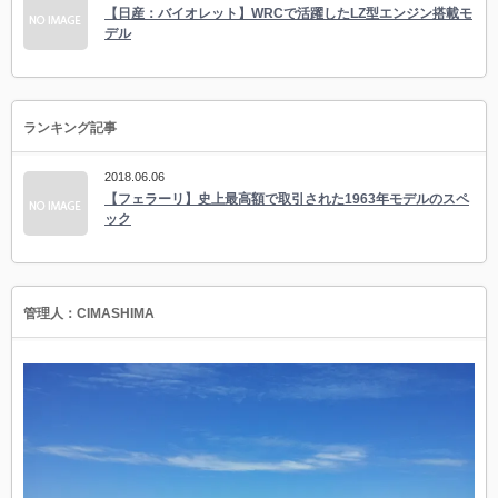
【日産：バイオレット】WRCで活躍したLZ型エンジン搭載モ
デル
ランキング記事
2018.06.06
【フェラーリ】史上最高額で取引された1963年モデルのスペ
ック
管理人：CIMASHIMA