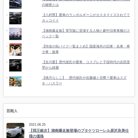
の秘密とは
【八村塁】愛車のランボルギーニがカスタマイズされてて
カッコイイ
【湘南爆走族】実写版に登場する人物と劇中旧車車種のス
ペック一覧
【特攻の拓バイク一覧まとめ】国産海外の旧車・名車・希
少車・族車
【吉川愛】歴代彼氏や愛車、コスプレと子役時代の吉田里
琴から綺麗
【桃月なしこ】 歴代彼氏や佐藤健と交際？愛車はスズ
キ・ハスラー
芸能人
2021.06.25
【我王銀次】湘南爆走族登場のブタケツローレル原沢良美仕
様の価格