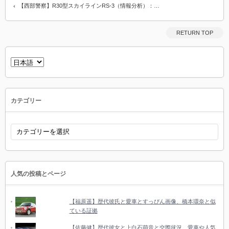
【西部警察】R30型スカイラインRS-3（情報分析）：…
RETURN TOP
言
語
を
選
択
カテゴリー
カ
テ
ゴ
リ
ー
人気の投稿とページ
【福原遥】歴代彼氏と愛車とすっぴん画像、橋本環奈と似
ている証拠
【佐藤健】歴代彼女と上白石萌音と交際状況、愛車や人気