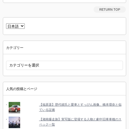
RETURN TOP
言
語
を
選
択
カテゴリー
カ
テ
ゴ
リ
ー
人気の投稿とページ
【福原遥】歴代彼氏と愛車とすっぴん画像、橋本環奈と似
ている証拠
【湘南爆走族】実写版に登場する人物と劇中旧車車種のス
ペック一覧