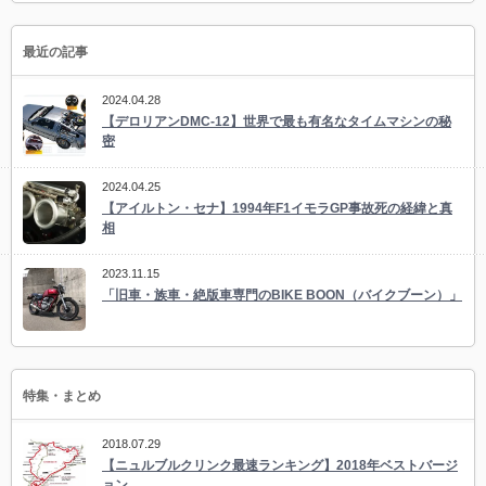
最近の記事
2024.04.28
【デロリアンDMC-12】世界で最も有名なタイムマシンの秘
密
2024.04.25
【アイルトン・セナ】1994年F1イモラGP事故死の経緯と真
相
2023.11.15
「旧車・族車・絶版車専門のBIKE BOON（バイクブーン）」
特集・まとめ
2018.07.29
【ニュルブルクリンク最速ランキング】2018年ベストバージ
ョン