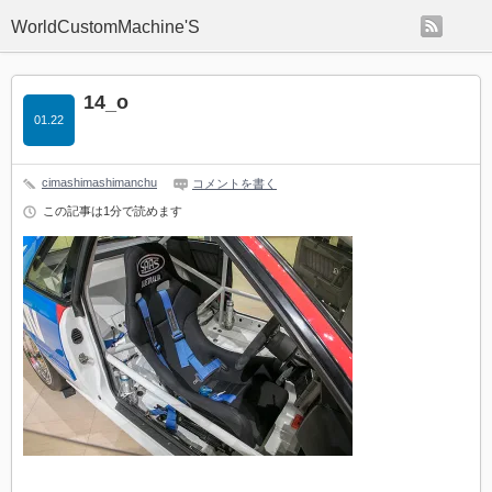
rss
WorldCustomMachine'S
14_o
01.22
cimashimashimanchu
コメントを書く
この記事は1分で読めます