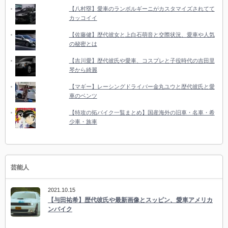
【八村塁】愛車のランボルギーニがカスタマイズされてて
カッコイイ
【佐藤健】歴代彼女と上白石萌音と交際状況、愛車や人気
の秘密とは
【吉川愛】歴代彼氏や愛車、コスプレと子役時代の吉田里
琴から綺麗
【マギー】レーシングドライバー金丸ユウと歴代彼氏と愛
車のベンツ
【特攻の拓バイク一覧まとめ】国産海外の旧車・名車・希
少車・族車
芸能人
2021.10.15
【与田祐希】歴代彼氏や最新画像とスッピン、愛車アメリカ
ンバイク