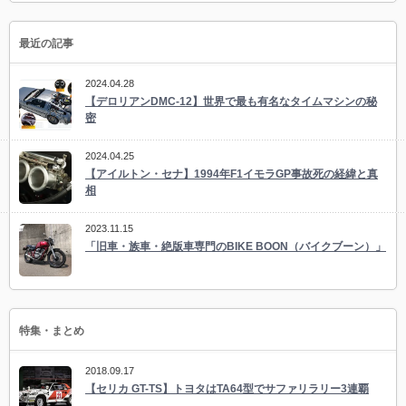
最近の記事
2024.04.28
【デロリアンDMC-12】世界で最も有名なタイムマシンの秘
密
2024.04.25
【アイルトン・セナ】1994年F1イモラGP事故死の経緯と真
相
2023.11.15
「旧車・族車・絶版車専門のBIKE BOON（バイクブーン）」
特集・まとめ
2018.09.17
【セリカ GT-TS】トヨタはTA64型でサファリラリー3連覇