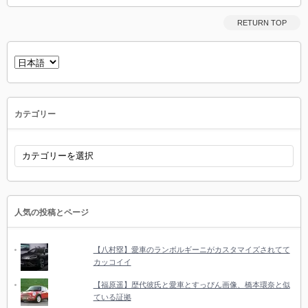
RETURN TOP
言
語
を
選
択
カテゴリー
カ
テ
ゴ
リ
ー
人気の投稿とページ
【八村塁】愛車のランボルギーニがカスタマイズされてて
カッコイイ
【福原遥】歴代彼氏と愛車とすっぴん画像、橋本環奈と似
ている証拠