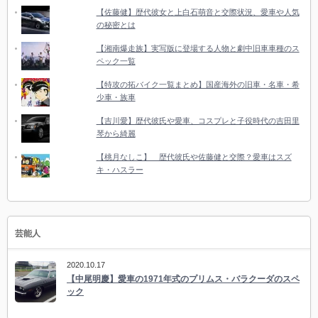
【佐藤健】歴代彼女と上白石萌音と交際状況、愛車や人気
の秘密とは
【湘南爆走族】実写版に登場する人物と劇中旧車車種のス
ペック一覧
【特攻の拓バイク一覧まとめ】国産海外の旧車・名車・希
少車・族車
【吉川愛】歴代彼氏や愛車、コスプレと子役時代の吉田里
琴から綺麗
【桃月なしこ】 歴代彼氏や佐藤健と交際？愛車はスズ
キ・ハスラー
芸能人
2020.10.17
【中尾明慶】愛車の1971年式のプリムス・バラクーダのスペ
ック