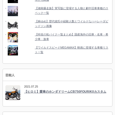
【湘南爆走族】実写版に登場する人物と劇中旧車車種のス
ペック一覧
【林ゆめ】歴代彼氏や経験人数とワイルドなハーレーダビ
ッドソン画像
【特攻の拓バイク一覧まとめ】国産海外の旧車・名車・希
少車・族車
【ワイルドスピードMEGAMAX】映画に登場する車種リス
ト一覧
芸能人
2021.07.25
【ヒロミ】愛車のホンダドリームCB750FOUR/K0カスタム