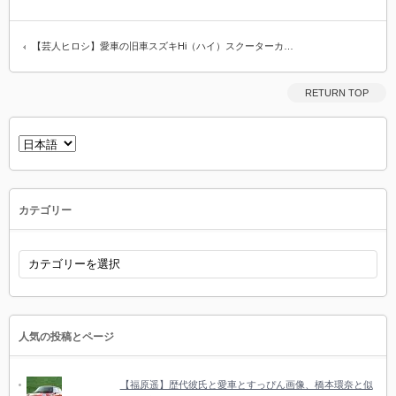
【芸人ヒロシ】愛車の旧車スズキHi（ハイ）スクーターカ…
RETURN TOP
言
語
を
選
択
カテゴリー
カ
テ
ゴ
リ
ー
人気の投稿とページ
【福原遥】歴代彼氏と愛車とすっぴん画像、橋本環奈と似