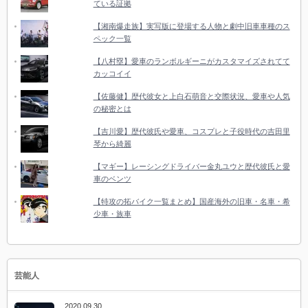
ている証拠
【湘南爆走族】実写版に登場する人物と劇中旧車車種のス
ペック一覧
【八村塁】愛車のランボルギーニがカスタマイズされてて
カッコイイ
【佐藤健】歴代彼女と上白石萌音と交際状況、愛車や人気
の秘密とは
【吉川愛】歴代彼氏や愛車、コスプレと子役時代の吉田里
琴から綺麗
【マギー】レーシングドライバー金丸ユウと歴代彼氏と愛
車のベンツ
【特攻の拓バイク一覧まとめ】国産海外の旧車・名車・希
少車・族車
芸能人
2020.09.30