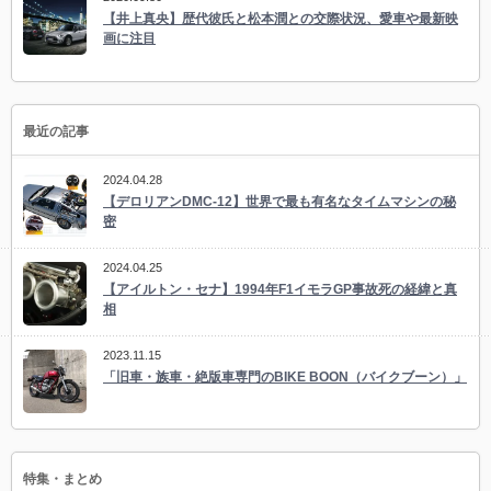
【井上真央】歴代彼氏と松本潤との交際状況、愛車や最新映
画に注目
最近の記事
2024.04.28
【デロリアンDMC-12】世界で最も有名なタイムマシンの秘
密
2024.04.25
【アイルトン・セナ】1994年F1イモラGP事故死の経緯と真
相
2023.11.15
「旧車・族車・絶版車専門のBIKE BOON（バイクブーン）」
特集・まとめ