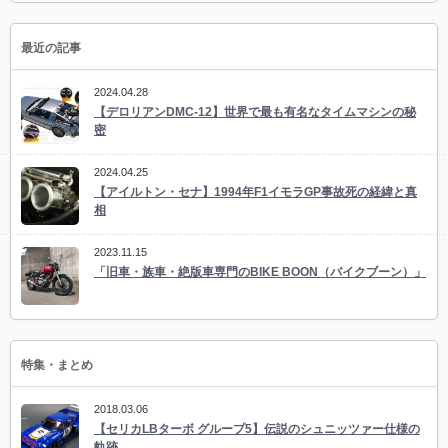
最近の記事
2024.04.28
【デロリアンDMC-12】世界で最も有名なタイムマシンの秘
密
2024.04.25
【アイルトン・セナ】1994年F1イモラGP事故死の経緯と真
相
2023.11.15
「旧車・族車・絶版車専門のBIKE BOON（バイクブーン）」
特集・まとめ
2018.03.06
【セリカLBターボ グループ5】伝説のシュニッツァー仕様の
軌跡