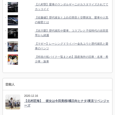
【八村塁】愛車のランボルギーニがカスタマイズされてて
カッコイイ
【佐藤健】歴代彼女と上白石萌音と交際状況、愛車や人気
の秘密とは
【吉川愛】歴代彼氏や愛車、コスプレと子役時代の吉田里
琴から綺麗
【マギー】レーシングドライバー金丸ユウと歴代彼氏と愛
車のベンツ
【特攻の拓バイク一覧まとめ】国産海外の旧車・名車・希
少車・族車
芸能人
2020.12.16
【北村匠海】 彼女は今田美桜(橘日向ヒナタ)東京リベンジャ
ーズ