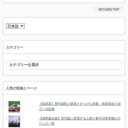
RETURN TOP
言
語
を
選
択
カテゴリー
カ
テ
ゴ
リ
ー
人気の投稿とページ
【福原遥】歴代彼氏と愛車とすっぴん画像、橋本環奈と似
ている証拠
【湘南爆走族】実写版に登場する人物と劇中旧車車種のス
ペック一覧