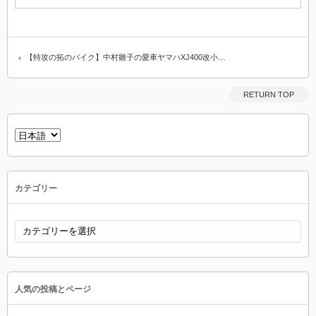
【特攻の拓のバイク】中村雛子の愛車ヤマハXJ400改小…
RETURN TOP
言
語
を
選
択
カテゴリー
カ
テ
ゴ
リ
ー
人気の投稿とページ