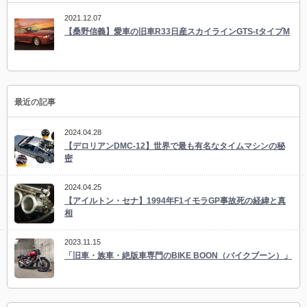
2021.12.07
【桑野信義】愛車の旧車R33日産スカイラインGTS-tタイプM
最近の記事
2024.04.28
【デロリアンDMC-12】世界で最も有名なタイムマシンの秘
密
2024.04.25
【アイルトン・セナ】1994年F1イモラGP事故死の経緯と真
相
2023.11.15
「旧車・族車・絶版車専門のBIKE BOON（バイクブーン）」