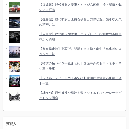
【福原遥】歴代彼氏と愛車とすっぴん画像、橋本環奈と似
ている証拠
【佐藤健】歴代彼女と上白石萌音と交際状況、愛車や人気
の秘密とは
【吉川愛】歴代彼氏や愛車、コスプレと子役時代の吉田里
琴から綺麗
【湘南爆走族】実写版に登場する人物と劇中旧車車種のス
ペック一覧
【特攻の拓バイク一覧まとめ】国産海外の旧車・名車・希
少車・族車
【ワイルドスピードMEGAMAX】映画に登場する車種リス
ト一覧
【林ゆめ】歴代彼氏や経験人数とワイルドなハーレーダビ
ッドソン画像
芸能人