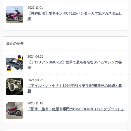
2021.11.01
【井戸田潤】愛車ホンダCT125ハンターカブSLPカスタム仕
様
最近の記事
2024.04.28
【デロリアンDMC-12】世界で最も有名なタイムマシンの秘
密
2024.04.25
【アイルトン・セナ】1994年F1イモラGP事故死の経緯と真
相
2023.11.15
「旧車・族車・絶版車専門のBIKE BOON（バイクブーン）」