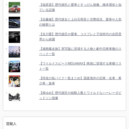
【福原遥】歴代彼氏と愛車とすっぴん画像、橋本環奈と似
ている証拠
【佐藤健】歴代彼女と上白石萌音と交際状況、愛車や人気
の秘密とは
【吉川愛】歴代彼氏や愛車、コスプレと子役時代の吉田里
琴から綺麗
【湘南爆走族】実写版に登場する人物と劇中旧車車種のス
ペック一覧
【ワイルドスピードMEGAMAX】映画に登場する車種リス
ト一覧
【特攻の拓バイク一覧まとめ】国産海外の旧車・名車・希
少車・族車
【林ゆめ】歴代彼氏や経験人数とワイルドなハーレーダビ
ッドソン画像
芸能人