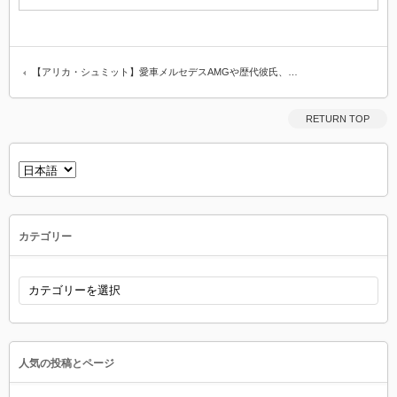
【アリカ・シュミット】愛車メルセデスAMGや歴代彼氏、…
RETURN TOP
言
語
を
選
択
カテゴリー
カ
テ
ゴ
リ
ー
人気の投稿とページ