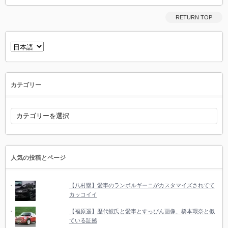
RETURN TOP
言
語
を
選
択
カテゴリー
カ
テ
ゴ
リ
ー
人気の投稿とページ
【八村塁】愛車のランボルギーニがカスタマイズされてて
カッコイイ
【福原遥】歴代彼氏と愛車とすっぴん画像、橋本環奈と似
ている証拠