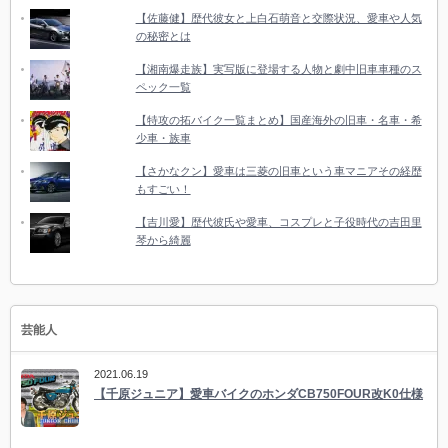
【佐藤健】歴代彼女と上白石萌音と交際状況、愛車や人気
の秘密とは
【湘南爆走族】実写版に登場する人物と劇中旧車車種のス
ペック一覧
【特攻の拓バイク一覧まとめ】国産海外の旧車・名車・希
少車・族車
【さかなクン】愛車は三菱の旧車という車マニアその経歴
もすごい！
【吉川愛】歴代彼氏や愛車、コスプレと子役時代の吉田里
琴から綺麗
芸能人
2021.06.19
【千原ジュニア】愛車バイクのホンダCB750FOUR改K0仕様