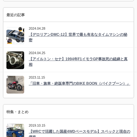
最近の記事
2024.04.28
【デロリアンDMC-12】世界で最も有名なタイムマシンの秘
密
2024.04.25
【アイルトン・セナ】1994年F1イモラGP事故死の経緯と真
相
2023.11.15
「旧車・族車・絶版車専門のBIKE BOON（バイクブーン）」
特集・まとめ
2019.10.15
【WRCで活躍した国産4WDベースモデル】スペックと現在の