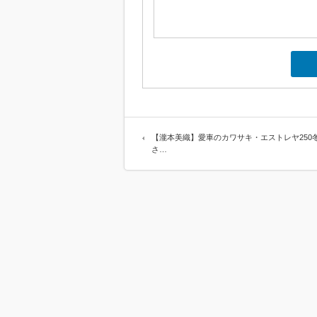
【瀧本美織】愛車のカワサキ・エストレヤ250
さ…