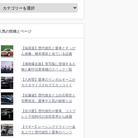
人気の投稿とページ
【福原遥】歴代彼氏と愛車とすっぴ
ん画像、橋本環奈と似ている証拠
【湘南爆走族】実写版に登場する人
物と劇中旧車車種のスペック一覧
【八村塁】愛車のランボルギーニが
カスタマイズされててカッコイイ
【佐藤健】歴代彼女と上白石萌音と
交際状況、愛車や人気の秘密とは
【吉川愛】歴代彼氏や愛車、コスプ
レと子役時代の吉田里琴から綺麗
【マギー】レーシングドライバー金
丸ユウと歴代彼氏と愛車のベンツ