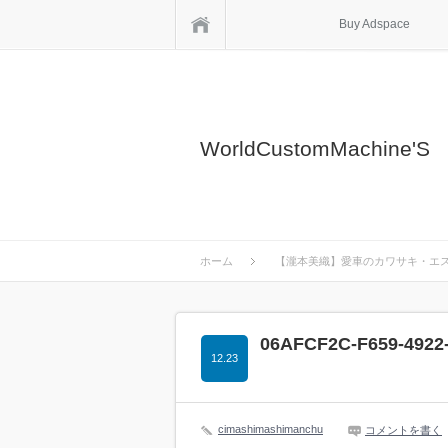
ホーム
Buy Adspace
WorldCustomMachine'S
ホーム
【瀧本美織】愛車のカワサキ・エス
06AFCF2C-F659-4922
12.23
cimashimashimanchu
コメントを書く