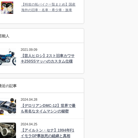
【特攻の拓バイク一覧まとめ】国産
海外の旧車・名車・希少車・族車
芸能人
2021.09.09
【芸人ヒロシ】2スト旧車カワサ
キ250SSマッハのカスタム仕様
最近の記事
2024.04.28
【デロリアンDMC-12】世界で最
も有名なタイムマシンの秘密
2024.04.25
【アイルトン・セナ】1994年F1
イモラGP事故死の経緯と真相