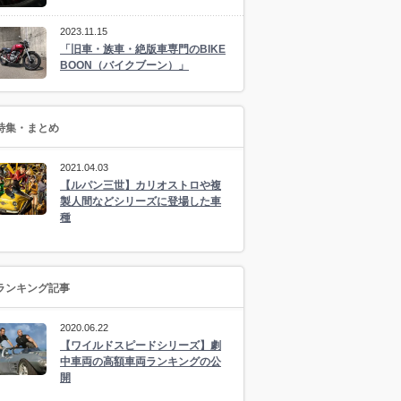
2023.11.15
「旧車・族車・絶版車専門のBIKE
BOON（バイクブーン）」
特集・まとめ
2021.04.03
【ルパン三世】カリオストロや複
製人間などシリーズに登場した車
種
ランキング記事
2020.06.22
【ワイルドスピードシリーズ】劇
中車両の高額車両ランキングの公
開