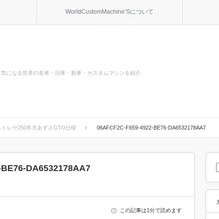
WorldCustomMachine’Sについて
気になる世界の名車・旧車・新車・カスタムマシンを紹介
トレヤ250冬月あずさGTO仕様
06AFCF2C-F659-4922-BE76-DA6532178AA7
-BE76-DA6532178AA7
この記事は1分で読めます