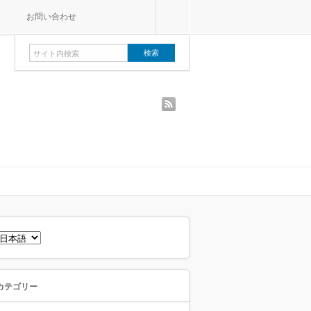
お問い合わせ
rss
言
語
を
選
択
カテゴリー