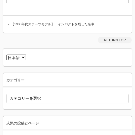
【1980年代スポーツモデル】 インパクトを残した名車…
RETURN TOP
言
語
を
選
択
カテゴリー
カ
テ
ゴ
リ
ー
人気の投稿とページ