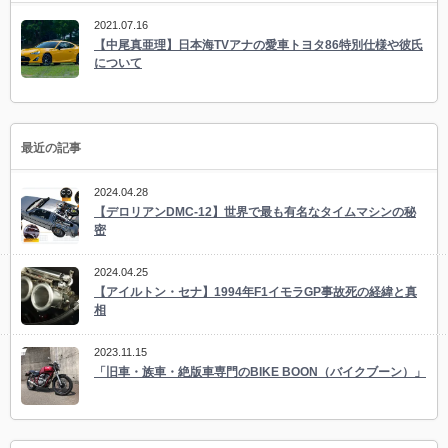
2021.07.16
【中尾真亜理】日本海TVアナの愛車トヨタ86特別仕様や彼氏
について
最近の記事
2024.04.28
【デロリアンDMC-12】世界で最も有名なタイムマシンの秘
密
2024.04.25
【アイルトン・セナ】1994年F1イモラGP事故死の経緯と真
相
2023.11.15
「旧車・族車・絶版車専門のBIKE BOON（バイクブーン）」