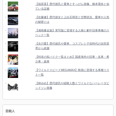
【福原遥】歴代彼氏と愛車とすっぴん画像、橋本環奈と似
ている証拠
【佐藤健】歴代彼女と上白石萌音と交際状況、愛車や人気
の秘密とは
【湘南爆走族】実写版に登場する人物と劇中旧車車種のス
ペック一覧
【吉川愛】歴代彼氏や愛車、コスプレと子役時代の吉田里
琴から綺麗
【特攻の拓バイク一覧まとめ】国産海外の旧車・名車・希
少車・族車
【ワイルドスピードMEGAMAX】映画に登場する車種リス
ト一覧
【林ゆめ】歴代彼氏や経験人数とワイルドなハーレーダビ
ッドソン画像
芸能人