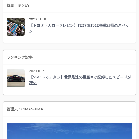
特集・まとめ
2020.01.18
【トヨタ・カローラレビン】TE27改151E搭載仕様のスペッ
ク
ランキング記事
2020.10.21
【SSC トゥアタラ】世界最速の量産車が記録したスピードが
凄い
管理人：CIMASHIMA