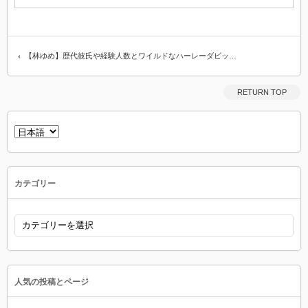
【林ゆめ】歴代彼氏や経験人数とワイルドなハーレーダビッ…
RETURN TOP
言
語
を
選
択
カテゴリー
カ
テ
ゴ
リ
ー
人気の投稿とページ