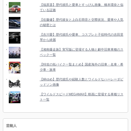
【福原遥】歴代彼氏と愛車とすっぴん画像、橋本環奈と似
ている証拠
【佐藤健】歴代彼女と上白石萌音と交際状況、愛車や人気
の秘密とは
【吉川愛】歴代彼氏や愛車、コスプレと子役時代の吉田里
琴から綺麗
【湘南爆走族】実写版に登場する人物と劇中旧車車種のス
ペック一覧
【特攻の拓バイク一覧まとめ】国産海外の旧車・名車・希
少車・族車
【林ゆめ】歴代彼氏や経験人数とワイルドなハーレーダビ
ッドソン画像
【ワイルドスピードMEGAMAX】映画に登場する車種リス
ト一覧
芸能人