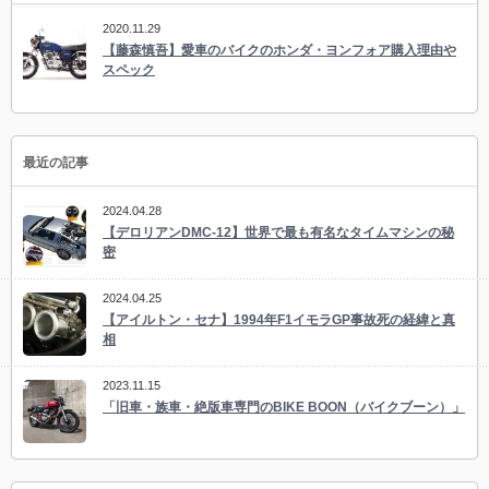
2020.11.29
【藤森慎吾】愛車のバイクのホンダ・ヨンフォア購入理由や
スペック
最近の記事
2024.04.28
【デロリアンDMC-12】世界で最も有名なタイムマシンの秘
密
2024.04.25
【アイルトン・セナ】1994年F1イモラGP事故死の経緯と真
相
2023.11.15
「旧車・族車・絶版車専門のBIKE BOON（バイクブーン）」