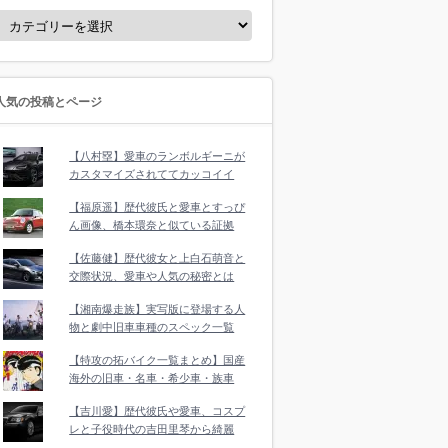
人気の投稿とページ
【八村塁】愛車のランボルギーニが
カスタマイズされててカッコイイ
【福原遥】歴代彼氏と愛車とすっぴ
ん画像、橋本環奈と似ている証拠
【佐藤健】歴代彼女と上白石萌音と
交際状況、愛車や人気の秘密とは
【湘南爆走族】実写版に登場する人
物と劇中旧車車種のスペック一覧
【特攻の拓バイク一覧まとめ】国産
海外の旧車・名車・希少車・族車
【吉川愛】歴代彼氏や愛車、コスプ
レと子役時代の吉田里琴から綺麗