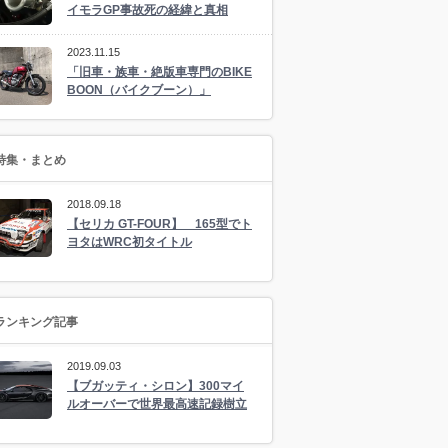
イモラGP事故死の経緯と真相
2023.11.15
「旧車・族車・絶版車専門のBIKE
BOON（バイクブーン）」
特集・まとめ
2018.09.18
【セリカ GT-FOUR】 165型でト
ヨタはWRC初タイトル
ランキング記事
2019.09.03
【ブガッティ・シロン】300マイ
ルオーバーで世界最高速記録樹立