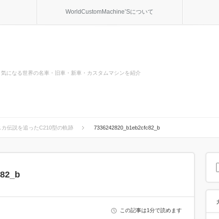
WorldCustomMachine’Sについて
気になる世界の名車・旧車・新車・カスタムマシンを紹介
カ伝説を追ったC210型の軌跡
7336242820_b1eb2cfc82_b
c82_b
この記事は1分で読めます