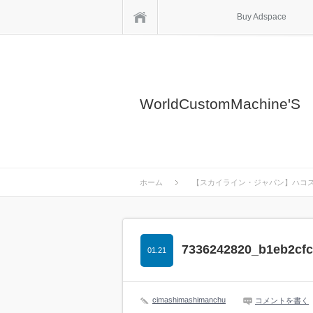
ホーム
Buy Adspace
WorldCustomMachine'S
ホーム
【スカイライン・ジャパン】ハコス
7336242820_b1eb2cf
01.21
cimashimashimanchu
コメントを書く