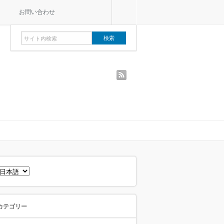
お問い合わせ
rss
言
語
を
選
択
カテゴリー