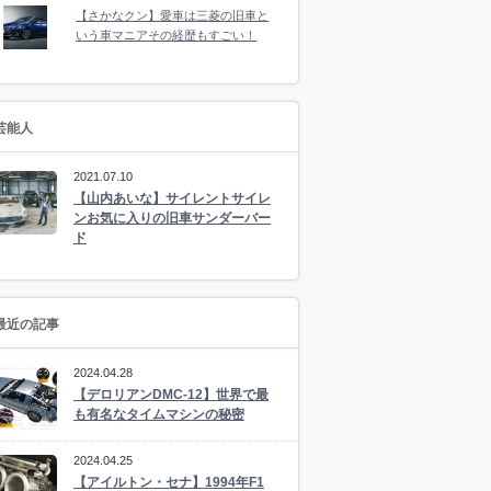
【さかなクン】愛車は三菱の旧車と
いう車マニアその経歴もすごい！
芸能人
2021.07.10
【山内あいな】サイレントサイレ
ンお気に入りの旧車サンダーバー
ド
最近の記事
2024.04.28
【デロリアンDMC-12】世界で最
も有名なタイムマシンの秘密
2024.04.25
【アイルトン・セナ】1994年F1