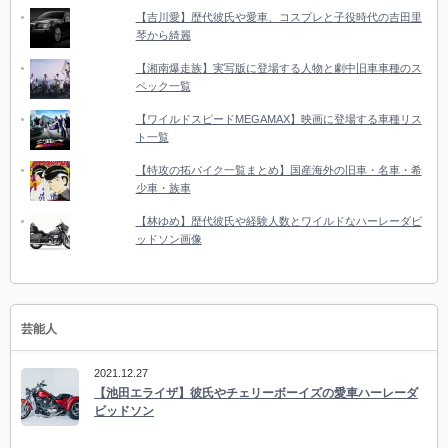
【吉川愛】歴代彼氏や愛車、コスプレと子役時代の吉田里
琴から綺麗
【湘南爆走族】実写版に登場する人物と劇中旧車車種のス
ペック一覧
【ワイルドスピードMEGAMAX】映画に登場する車種リス
ト一覧
【特攻の拓バイク一覧まとめ】国産海外の旧車・名車・希
少車・族車
【林ゆめ】歴代彼氏や経験人数とワイルドなハーレーダビ
ッドソン画像
芸能人
2021.12.27
【池田エライザ】彼氏やチェリーボーイズの愛車ハーレーダ
ビッドソン