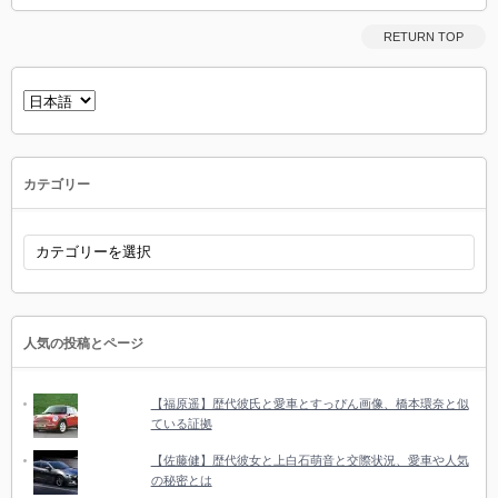
RETURN TOP
言
語
を
選
択
カテゴリー
カ
テ
ゴ
リ
ー
人気の投稿とページ
【福原遥】歴代彼氏と愛車とすっぴん画像、橋本環奈と似
ている証拠
【佐藤健】歴代彼女と上白石萌音と交際状況、愛車や人気
の秘密とは