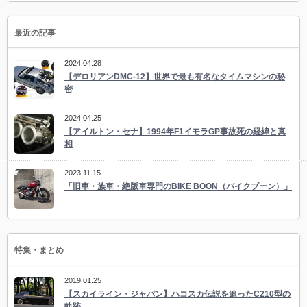
最近の記事
2024.04.28
【デロリアンDMC-12】世界で最も有名なタイムマシンの秘
密
2024.04.25
【アイルトン・セナ】1994年F1イモラGP事故死の経緯と真
相
2023.11.15
「旧車・族車・絶版車専門のBIKE BOON（バイクブーン）」
特集・まとめ
2019.01.25
【スカイライン・ジャパン】ハコスカ伝説を追ったC210型の
軌跡