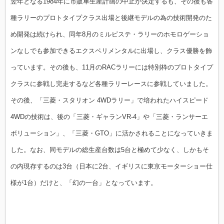
翌年となる1984年に市販車生産計画の中止が決定するも、その後も各
種ラリーのプロトタイプクラス出場と後継モデルの為の技術開発のた
め開発は続けられ、同年8月のミルピステ・ラリーのホモロゲーショ
ンなしでも参加できるエクスペリメンタルに出場し、クラス優勝を飾
っています。
その後も、11月のRACラリーには特別枠のプロトタイプ
クラスに参戦し完走するなど各種ラリーレースに参戦していました。
その後、
「三菱・スタリオン 4WDラリー」で培われたハイスピード
4WDの技術は、後の「三菱・ギャランVR-4」や「三菱・ランサーエ
ボリューション」、「三菱・GTO」に活かされることになっていきま
した。
なお、同モデルの総生産台数は5台と極めて少なく、しかもそ
の内現存するのは3台（日本に2台、イギリスに東京モーターショー仕
様が1台）だけと、「幻の一台」となっています。