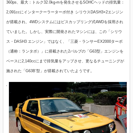
360ps、最大：トルク32.0kg-mを発生させるSOHCヘッドの排気量：
2,091ccにインタークーラーターボ付き シリウスDASH3×2エンジン
が搭載され、4WDシステムにはビスカップリング式4WDを採用され
ていました。しかし、
実際に開発されたマシンには、この「シリウ
ス・DASH3 エンジン」ではなく、「三菱・ランサーEX2000ターボ
（通称：ランタボ）」に搭載された2バルブの「G63型」エンジンを
ベースに2,140ccにまで排気量をアップさせ、更なるチューニングが
施された「G63B’型」が搭載されていたようです。