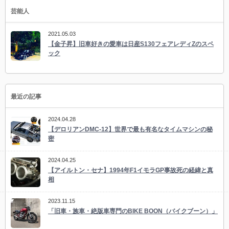
芸能人
2021.05.03
【金子昇】旧車好きの愛車は日産S130フェアレディZのスペ
ック
最近の記事
2024.04.28
【デロリアンDMC-12】世界で最も有名なタイムマシンの秘
密
2024.04.25
【アイルトン・セナ】1994年F1イモラGP事故死の経緯と真
相
2023.11.15
「旧車・族車・絶版車専門のBIKE BOON（バイクブーン）」