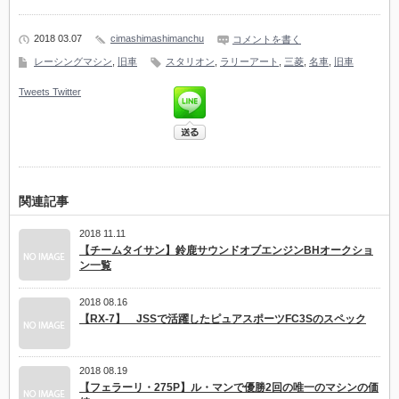
2018 03.07
cimashimashimanchu
コメントを書く
レーシングマシン
,
旧車
スタリオン
,
ラリーアート
,
三菱
,
名車
,
旧車
Tweets
Twitter
関連記事
2018 11.11
【チームタイサン】鈴鹿サウンドオブエンジンBHオークショ
ン一覧
2018 08.16
【RX-7】 JSSで活躍したピュアスポーツFC3Sのスペック
2018 08.19
【フェラーリ・275P】ル・マンで優勝2回の唯一のマシンの価