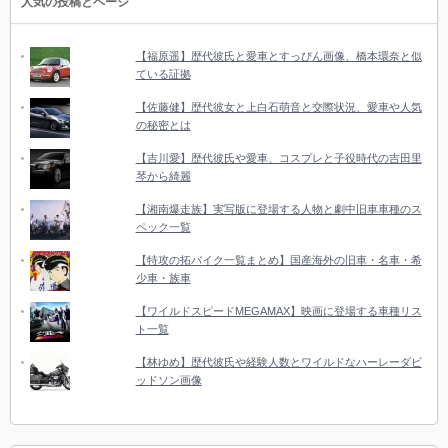
人気の投稿とページ
【福原遥】歴代彼氏と愛車とすっぴん画像、橋本環奈と似
ている証拠
【佐藤健】歴代彼女と上白石萌音と交際状況、愛車や人気
の秘密とは
【吉川愛】歴代彼氏や愛車、コスプレと子役時代の吉田里
琴から綺麗
【湘南爆走族】実写版に登場する人物と劇中旧車車種のス
ペック一覧
【特攻の拓バイク一覧まとめ】国産海外の旧車・名車・希
少車・族車
【ワイルドスピードMEGAMAX】映画に登場する車種リス
ト一覧
【林ゆめ】歴代彼氏や経験人数とワイルドなハーレーダビ
ッドソン画像