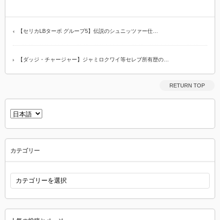
【セリカLBターボ グループ5】伝説のシュニッツァー仕…
【ダッジ・チャージャー】ジャミロクワイ等セレブ所有歴の…
RETURN TOP
言
語
を
選
択
カテゴリー
カ
テ
ゴ
リ
ー